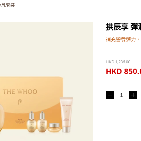
水乳套裝
拱辰享 
補充營養彈力，
HKD 1,236.00
HKD 850.