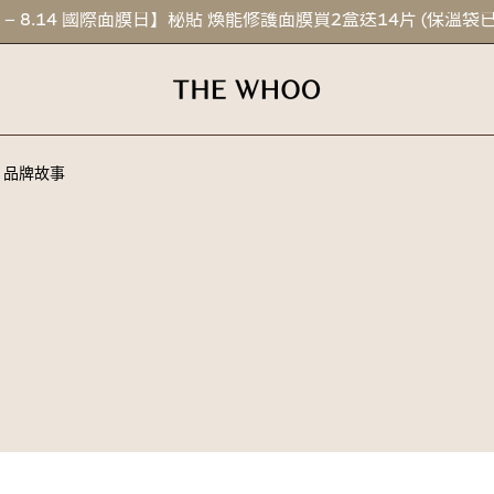
1 – 8.14 國際面膜日】秘貼 煥能修護面膜買2盒送14片 (保溫袋
品牌故事
品牌故事