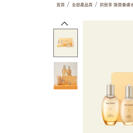
首頁
全部產品頁
拱辰享 彈潤養膚
/
/