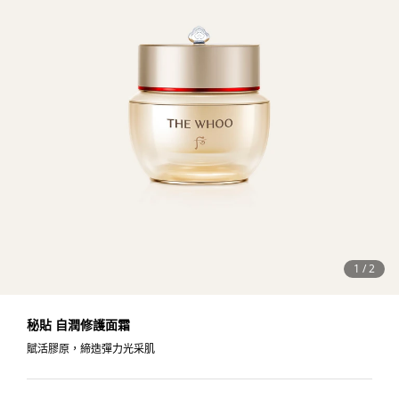
1
/
2
秘貼 自潤修護面霜
賦活膠原，締造彈力光采肌