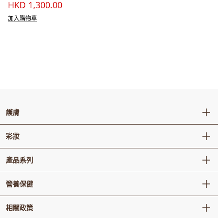
HKD 1,300.00
加入購物車
護膚
卸妝 / 潔顔
彩妝
肌底精華
面部彩妝
產品系列
水乳
唇部彩妝
精華 / 安瓶
秘貼
營養保健
面霜
還幼
眼部護理
Vital Garden 生活精元
相關政策
天率丹
面膜