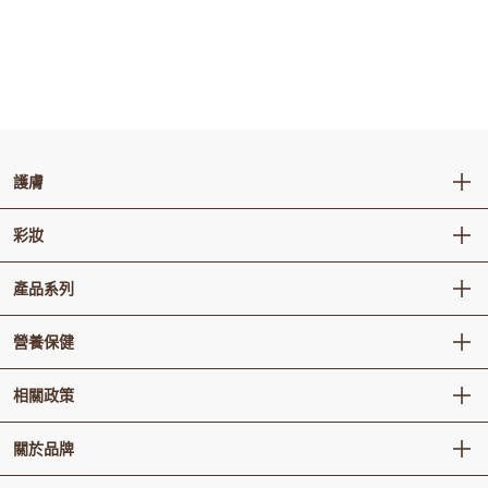
護膚
卸妝 / 潔顔
彩妝
肌底精華
面部彩妝
產品系列
水乳
唇部彩妝
精華 / 安瓶
秘貼
營養保健
面霜
還幼
眼部護理
Vital Garden 生活精元
相關政策
天率丹
面膜
天氣丹
特別護理
銷售條款
關於品牌
津率享
防曬護理
退貨政策