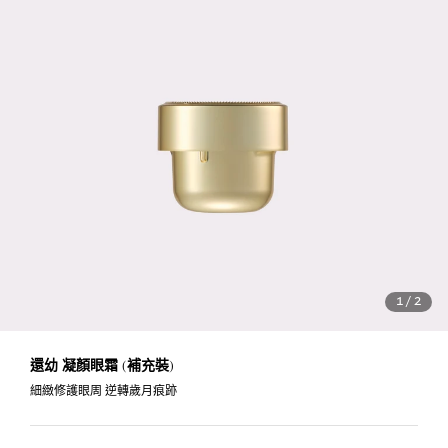
1
/
2
還幼 凝顏眼霜 (補充裝)
細緻修護眼周 逆轉歲月痕跡