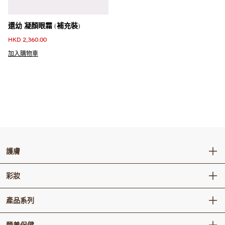
還幼 凝顏眼霜 (補充裝)
HKD 2,360.00
加入購物車
護膚
卸妝 / 潔顔
彩妝
肌底精華
面部彩妝
產品系列
水乳
唇部彩妝
精華 / 安瓶
秘貼